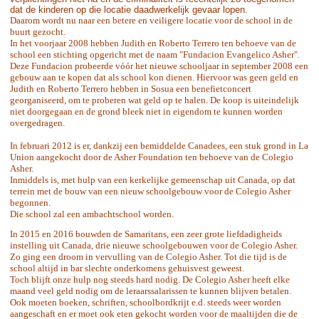
dat de kinderen op die locatie daadwerkelijk gevaar lopen.
Daarom wordt nu naar een betere en veiligere locatie voor de school in de
buurt gezocht.
In het voorjaar 2008 hebben Judith en Roberto Terrero ten behoeve van de
school een stichting opgericht met de naam "Fundacion Evangelico Asher".
Deze Fundacion probeerde vóór het nieuwe schooljaar in september 2008 een
gebouw aan te kopen dat als school kon dienen. Hiervoor was geen geld en
Judith en Roberto Terrero hebben in Sosua een benefietconcert
georganiseerd, om te proberen wat geld op te halen. De koop is uiteindelijk
niet doorgegaan en de grond bleek niet in eigendom te kunnen worden
overgedragen.
In februari 2012 is er, dankzij een bemiddelde Canadees, een stuk grond in La
Union aangekocht door de Asher Foundation ten behoeve van de Colegio
Asher.
Inmiddels is, met hulp van een kerkelijke gemeenschap uit Canada, op dat
terrein met de bouw van een nieuw schoolgebouw voor de Colegio Asher
begonnen.
Die school zal een ambachtschool worden.
In 2015 en 2016 bouwden de Samaritans, een zeer grote liefdadigheids
instelling uit Canada, drie nieuwe schoolgebouwen voor de Colegio Asher.
Zo ging een droom in vervulling van de Colegio Asher. Tot die tijd is de
school altijd in bar slechte onderkomens gehuisvest geweest.
Toch blijft onze hulp nog steeds hard nodig. De Colegio Asher heeft elke
maand veel geld nodig om de leraarssalarissen te kunnen blijven betalen.
Ook moeten boeken, schriften, schoolbordkrijt e.d. steeds weer worden
aangeschaft en er moet ook eten gekocht worden voor de maaltijden die de