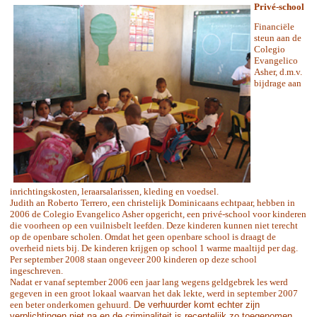
Privé-school
Financiële
steun aan de
Colegio
Evangelico
Asher, d.m.v.
bijdrage aan
inrichtingskosten, leraarsalarissen, kleding en voedsel.
Judith an Roberto Terrero, een christelijk Dominicaans echtpaar, hebben in
2006 de Colegio Evangelico Asher opgericht, een privé-school voor kinderen
die voorheen op een vuilnisbelt leefden. Deze kinderen kunnen niet terecht
op de openbare scholen. Omdat het geen openbare school is draagt de
overheid niets bij. De kinderen krijgen op school 1 warme maaltijd per dag.
Per september 2008 staan ongeveer 200 kinderen op deze school
ingeschreven.
Nadat er vanaf september 2006 een jaar lang wegens geldgebrek les werd
gegeven in een groot lokaal waarvan het dak lekte, werd in september 2007
een beter onderkomen gehuurd.
De verhuurder komt echter zijn
verplichtingen niet na en de criminaliteit is recentelijk zo toegenomen