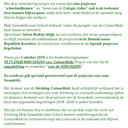
Met deze verandering zorgen wij ervoor dat
onze projecten
“
schooluniformen
“ en “steun aan de
Colegio Asher
”
ook in de toekomst
door kunnen blijven gaan
, zodat deze kans- arme kinderen de optimale zorg
blijven krijgen die nodig is.
Help Sosuakids naar School behoudt 'onder de paraplu' van de Colour4kids
haar naam en identiteit.
Oprichtster
Sylvia Berkley
blijft,
net als voorheen, het eerste aanspreekpunt
en blijft eveneens als ambassadeur de projecten
in de Dominicaanse
Republiek bezoeken
, de activiteiten coördineren en de
lopende projecten
begeleiden
.
Nieuw per
1 oktober 2018
is het bankrekeningnummer:
NL75 INGB 0000 020204
t.n.v. Colour4kids
Vergeet svp niet bij de
omschrijving
te vermelden “
voor de SOSUAKIDS
”
.
Zo wordt uw gift speciaal gereserveerd voor de projecten voor onze
Sosuakids.
Het bestuur van de
Stichting Colour4kids
heeft schriftelijk verklaard het te
ontvangen rest-vermogen van onze Stichting en eventuele toekomstige giften
en donaties,
bestemd voor de projecten van de Sosuakids, overeenkomstig de
door ons opgestelde begrotingen 2018 -2020 te zullen besteden.
Wij zijn als bestuur blij en dankbaar dat we op deze wijze het werk van
Stichting Help Sosuakids naar School kunnen onderbrengen bij de
Colour4kids en vertrouwen erop dat u ons ook in de toekomst wilt blijven
ondersteunen.