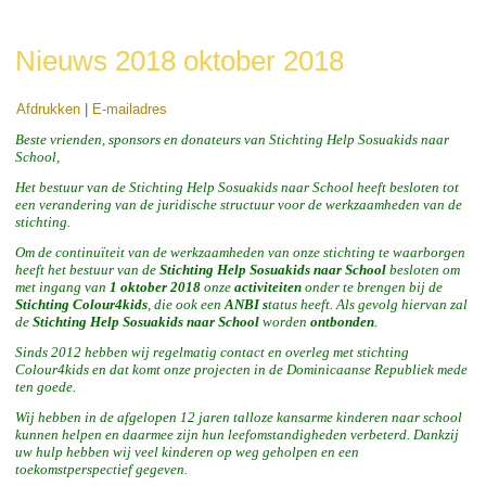
Nieuws 2018 oktober 2018
Afdrukken
|
E-mailadres
Beste vrienden, sponsors en donateurs van Stichting Help Sosuakids naar
School,
Het bestuur van de Stichting Help Sosuakids naar School heeft besloten tot
een verandering van de juridische structuur voor de werkzaamheden van de
stichting.
Om de continuïteit van de werkzaamheden van onze stichting te waarborgen
heeft het bestuur van de
Stichting Help Sosuakids naar School
besloten om
met ingang van
1 oktober 2018
onze
activiteiten
onder te brengen bij de
Stichting Colour4kids
, die ook een
ANBI s
tatus heeft. Als gevolg hiervan zal
de
Stichting Help Sosuakids naar School
worden
ontbonden
.
Sinds 2012 hebben wij regelmatig contact en overleg met stichting
Colour4kids en dat komt onze projecten in de Dominicaanse Republiek mede
ten goede.
Wij hebben in de afgelopen 12 jaren talloze kansarme kinderen naar school
kunnen helpen en daarmee zijn hun leefomstandigheden verbeterd. Dankzij
uw hulp hebben wij veel kinderen op weg geholpen en een
toekomstperspectief gegeven.